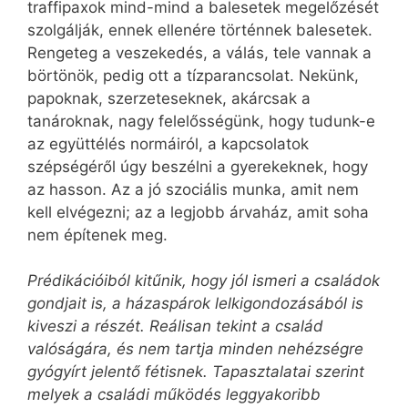
traffipaxok mind-mind a balesetek megelőzését
szolgálják, ennek ellenére történnek balesetek.
Rengeteg a veszekedés, a válás, tele vannak a
börtönök, pedig ott a tízparancsolat. Nekünk,
papoknak, szerzeteseknek, akárcsak a
tanároknak, nagy felelősségünk, hogy tudunk-e
az együttélés normáiról, a kapcsolatok
szépségéről úgy beszélni a gyerekeknek, hogy
az hasson. Az a jó szociális munka, amit nem
kell elvégezni; az a legjobb árvaház, amit soha
nem építenek meg.
Prédikációiból kitűnik, hogy jól ismeri a családok
gondjait is, a házaspárok lelkigondozásából is
kiveszi a részét. Reálisan tekint a család
valóságára, és nem tartja minden nehézségre
gyógyírt jelentő fétisnek. Tapasztalatai szerint
melyek a családi működés leggyakoribb