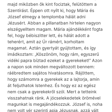
majd miközben ők kint fociztak, felütöttem a
Szentírást. Éppen ott nyílt ki, hogy Mária és
József elmegy a templomba hálát adni
Jézusért. Abban a pillanatban hirtelen nagyon
elszégyelltem magam. Mária ajándékként fogta
fel, hogy bébiszitter lett, és hálát adott a
teherért, amit az Úr rámért, korholtam
magamat. Aztán gyertyát gyújtottam, és így
imádkoztam: „Köszönöm, hogy rám, egyszerű
vidéki papra bíztad ezeket a gyerekeket!” Azon
a napon sok minden megváltozott bennem:
ráébredtem sajátos hivatásomra. Rájöttem,
hogy számomra a gyerekek az a lajtorja, amin
át feljuthatok Istenhez. És hogy ez az egész
nem csak a gyerekekről szól. Mert a tetteink
visszahatnak ránk. A jócselekedetek örömével
magunkat is megajándékozzuk. József is, noha
nem volt vér szerinti apja Jézusnak, azzá vált