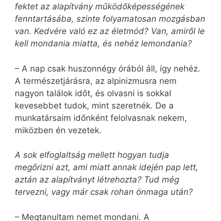
fektet az alapítvány működőképességének
fenntartásába, szinte folyamatosan mozgásban
van. Kedvére való ez az életmód? Van, amiről le
kell mondania miatta, és nehéz lemondania?
– A nap csak huszonnégy órából áll, így nehéz.
A természetjárásra, az alpinizmusra nem
nagyon találok időt, és olvasni is sokkal
kevesebbet tudok, mint szeretnék. De a
munkatársaim időnként felolvasnak nekem,
miközben én vezetek.
A sok elfoglaltság mellett hogyan tudja
megőrizni azt, ami miatt annak idején pap lett,
aztán az alapítványt létrehozta? Tud még
tervezni, vagy már csak rohan önmaga után?
– Megtanultam nemet mondani. A