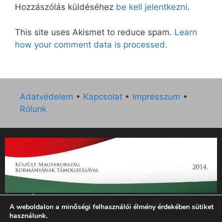
Hozzászólás küldéséhez
be kell jelentkezni
.
This site uses Akismet to reduce spam.
Learn
how your comment data is processed.
Adatvédelem
•
Kapcsolat
•
Impresszum
•
Rólunk
„Az Új Ember katolikus hetilap 2014. évi működésének
A weboldalon a minőségi felhasználói élmény érdekében sütiket
támogatását az EGYH-KCP-14-P-0121 sz. támogatási
használunk.
szerződés keretében 3 000 000 Ft összegben támogatta az