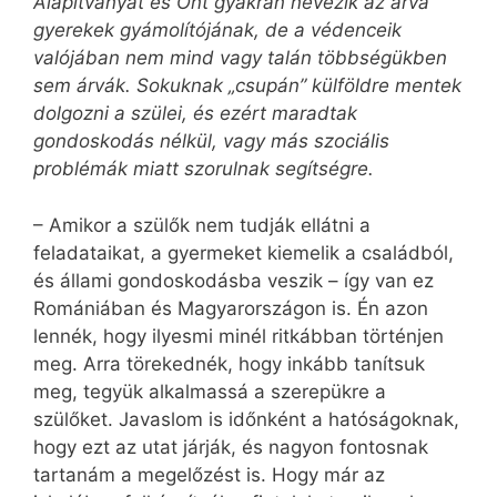
Alapítványát és Önt gyakran nevezik az árva
gyerekek gyámolítójának, de a védenceik
valójában nem mind vagy talán többségükben
sem árvák. Sokuknak „csupán” külföldre mentek
dolgozni a szülei, és ezért maradtak
gondoskodás nélkül, vagy más szociális
problémák miatt szorulnak segítségre.
– Amikor a szülők nem tudják ellátni a
feladataikat, a gyermeket kiemelik a családból,
és állami gondoskodásba veszik – így van ez
Romániában és Magyarországon is. Én azon
lennék, hogy ilyesmi minél ritkábban történjen
meg. Arra törekednék, hogy inkább tanítsuk
meg, tegyük alkalmassá a szerepükre a
szülőket. Javaslom is időnként a hatóságoknak,
hogy ezt az utat járják, és nagyon fontosnak
tartanám a megelőzést is. Hogy már az