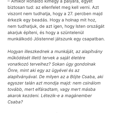
– Amikor Ronaldo kimegy a pályára, egyet
biztosan tud: az ellenfelet meg kell verni. Azt
viszont nem tudhatja, hogy a 27. percben majd
érkezik egy beadás. Hogy a holnap mit hoz,
nem tudhatjuk, de azt igen, hogy Isten országát
akarjuk építeni, és hogy a szüntelenül
munkálkodó Jóistennel játszunk egy csapatban.
Hogyan illeszkednek a munkáját, az alapítvány
működését illető tervek a saját életére
vonatkozó terveihez? Sokan úgy gondolnak
Önre, mint aki egy az ügyével és az
alapítványával. De milyen az a Böjte Csaba, aki
egyszer talán azt mondja majd: nem csinálom
tovább, mert elfáradtam, vagy mert másba
akarok kezdeni. Létezik-e a magánember
Csaba?