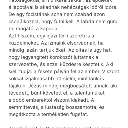
állapotával is akadnak nehézségek időről időre.
De egy focistának soha nem szabad azon
csodálkoznia, hogy futni kell. A labda nem gurul
be magától a kapuba.
Azt hiszem, egy igazi férfi szereti is a
küzdelmeket. Az izmaink elsorvadnak, ha
mindig lazán tartjuk őket. Az oltás is úgy hat,
hogy legyengített kórokozót juttatnak a
szervezetbe, és ezzel küzdésre késztetik. Aki
síel, tudja: a fekete pályán fél az ember. Viszont
sokkal izgalmasabb ott síelni, mint lankás
tájakon. Jézus mindig megbocsátott annak, aki
tévedett, bűnt követett el, a talentumukat
eldobó emberektől viszont kiakadt. A
semmittevés, a lustaság bosszantotta, és
megátkozta a terméketlen fügefát.