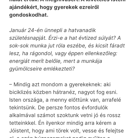
ajándékért, hogy gyerekek ezreiről
gondoskodhat.
Január 24-én ünnepli a hatvanadik
születésnapját. Érzi-e a hat évtized súlyát? A
sok-sok munka jut róla eszébe, és kicsit fáradt
lesz, ha rágondol, vagy éppen ellenkezőleg:
energiát merít belőle, mert a munkája
gyümölcseire emlékezteti?
– Mindig azt mondom a gyerekeknek: aki
biciklizés közben hátranéz, nagyot fog esni.
Isten országa, a menny előttünk van, arrafelé
tekintsünk. De persze fontos évfordulók
alkalmával számot szoktunk vetni jó és rossz
tetteinkkel. Én ilyenkor mindig arra kérem a
Jóistent, hogy ami törek volt, vesse és felejtse