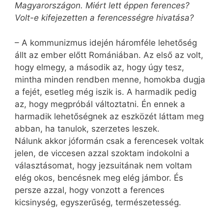
Magyarországon. Miért lett éppen ferences?
Volt-e kifejezetten a ferencességre hivatása?
– A kommunizmus idején háromféle lehetőség
állt az ember előtt Romániában. Az első az volt,
hogy elmegy, a második az, hogy úgy tesz,
mintha minden rendben menne, homokba dugja
a fejét, esetleg még iszik is. A harmadik pedig
az, hogy megpróbál változtatni. Én ennek a
harmadik lehetőségnek az eszközét láttam meg
abban, ha tanulok, szerzetes leszek.
Nálunk akkor jóformán csak a ferencesek voltak
jelen, de viccesen azzal szoktam indokolni a
választásomat, hogy jezsuitának nem voltam
elég okos, bencésnek meg elég jámbor. És
persze azzal, hogy vonzott a ferences
kicsinység, egyszerűség, természetesség.