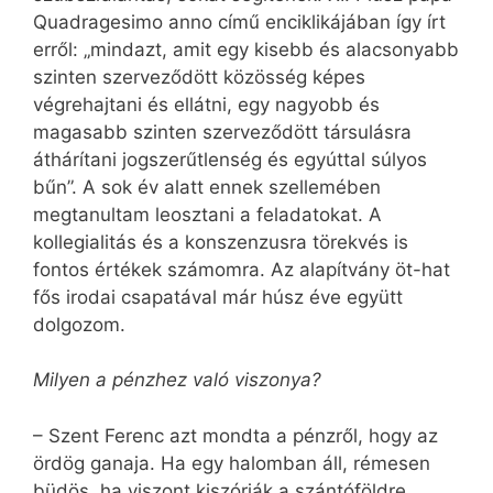
Quadragesimo anno című enciklikájában így írt
erről: „mindazt, amit egy kisebb és alacsonyabb
szinten szerveződött közösség képes
végrehajtani és ellátni, egy nagyobb és
magasabb szinten szerveződött társulásra
áthárítani jogszerűtlenség és egyúttal súlyos
bűn”. A sok év alatt ennek szellemében
megtanultam leosztani a feladatokat. A
kollegialitás és a konszenzusra törekvés is
fontos értékek számomra. Az alapítvány öt-hat
fős irodai csapatával már húsz éve együtt
dolgozom.
Milyen a pénzhez való viszonya?
– Szent Ferenc azt mondta a pénzről, hogy az
ördög ganaja. Ha egy halomban áll, rémesen
büdös, ha viszont kiszórják a szántóföldre,