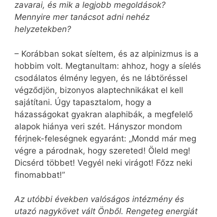
zavarai, és mik a legjobb megoldások?
Mennyire mer tanácsot adni nehéz
helyzetekben?
– Korábban sokat síeltem, és az alpinizmus is a
hobbim volt. Megtanultam: ahhoz, hogy a síelés
csodálatos élmény legyen, és ne lábtöréssel
végződjön, bizonyos alaptechnikákat el kell
sajátítani. Úgy tapasztalom, hogy a
házasságokat gyakran alaphibák, a megfelelő
alapok hiánya veri szét. Hányszor mondom
férjnek-feleségnek egyaránt: „Mondd már meg
végre a párodnak, hogy szereted! Öleld meg!
Dicsérd többet! Vegyél neki virágot! Főzz neki
finomabbat!”
Az utóbbi években valóságos intézmény és
utazó nagykövet vált Önből. Rengeteg energiát