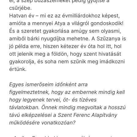
el, a szép búzaszemeket pedig gyűjtse a
csűrjébe.
Hatvan év – mi ez az évmilliárdokhoz képest,
amióta a mennyei Atya a világról gondoskodik!
És a szeretet gyakorlása amúgy sem olyasmi,
amiből bárki nyugdíjba mehetne. A Szűzanya is
jó példa erre, hiszen kétezer év óta hol itt, hol
ott jelenik meg a földön, hogy szent hivatását
gyakorolja, és soha nem szűnik meg imádkozni
értünk.
Egyes ismerőseim időnként arra
figyelmeztetnek, hogy az embernek mindig kell
hogy legyenek tervei, öt- és tízéves
távlatokban. Önnek mindig megvoltak a hosszú
távú elképzelései a Szent Ferenc Alapítvány
működésére vonatkozóan?