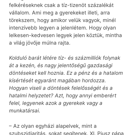
felkéréseknek csak a tíz-tizenöt százalékát
vállalom. Ami meg a gyerekeket illeti, arra
törekszem, hogy amikor velük vagyok, minél
intenzívebb legyen a jelenlétem. Hogy olyan
lelkesen-kedvesen legyek jelen köztük, mintha
a világ jövője múlna rajta.
Kolduló barát létére tíz- és százmilliók folynak
át a kezén, és nagy jelentőségű gazdasági
döntéseket kell hoznia. Ez a pénz és a hatalom
kísértését egyaránt magában hordozza.
Hogyan viseli a döntések felelősségét és a
hatalmi helyzetet? Azt, hogy annyi emberért
felel, legyenek azok a gyerekek vagy a
munkatársai.
– Az olyan egyházi alapelvek, mint a
szubszidiaritás, sokat segítenek. XI. Piusz pápa