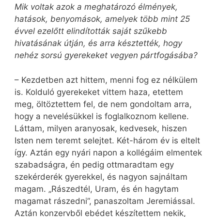
Mik voltak azok a meghatározó élmények,
hatások, benyomások, amelyek több mint 25
évvel ezelőtt elindították saját szűkebb
hivatásának útján, és arra késztették, hogy
nehéz sorsú gyerekeket vegyen pártfogásába?
– Kezdetben azt hittem, menni fog ez nélkülem
is. Kolduló gyerekeket vittem haza, etettem
meg, öltöztettem fel, de nem gondoltam arra,
hogy a nevelésükkel is foglalkoznom kellene.
Láttam, milyen aranyosak, kedvesek, hiszen
Isten nem teremt selejtet. Két-három év is eltelt
így. Aztán egy nyári napon a kollégáim elmentek
szabadságra, én pedig ottmaradtam egy
szekérderék gyerekkel, és nagyon sajnáltam
magam. „Rászedtél, Uram, és én hagytam
magamat rászedni”, panaszoltam Jeremiással.
Aztán konzervből ebédet készítettem nekik,