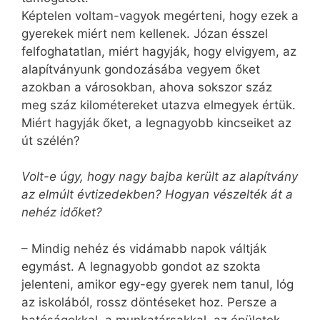
Képtelen voltam-vagyok megérteni, hogy ezek a
gyerekek miért nem kellenek. Józan ésszel
felfoghatatlan, miért hagyják, hogy elvigyem, az
alapítványunk gondozásába vegyem őket
azokban a városokban, ahova sokszor száz
meg száz kilométereket utazva elmegyek értük.
Miért hagyják őket, a legnagyobb kincseiket az
út szélén?
Volt-e úgy, hogy nagy bajba került az alapítvány
az elmúlt évtizedekben? Hogyan vészelték át a
nehéz időket?
– Mindig nehéz és vidámabb napok váltják
egymást. A legnagyobb gondot az szokta
jelenteni, amikor egy-egy gyerek nem tanul, lóg
az iskolából, rossz döntéseket hoz. Persze a
hatóságokkal, a munkatársakkal, az épületek