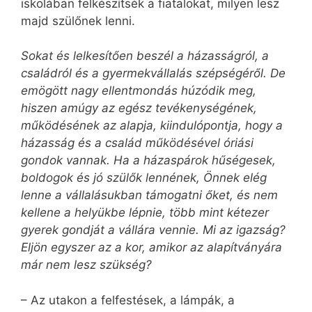
iskolában felkészítsék a fiatalokat, milyen lesz
majd szülőnek lenni.
Sokat és lelkesítően beszél a házasságról, a
családról és a gyermekvállalás szépségéről. De
emögött nagy ellentmondás húzódik meg,
hiszen amúgy az egész tevékenységének,
működésének az alapja, kiindulópontja, hogy a
házasság és a család működésével óriási
gondok vannak. Ha a házaspárok hűségesek,
boldogok és jó szülők lennének, Önnek elég
lenne a vállalásukban támogatni őket, és nem
kellene a helyükbe lépnie, több mint kétezer
gyerek gondját a vállára vennie. Mi az igazság?
Eljön egyszer az a kor, amikor az alapítványára
már nem lesz szükség?
– Az utakon a felfestések, a lámpák, a