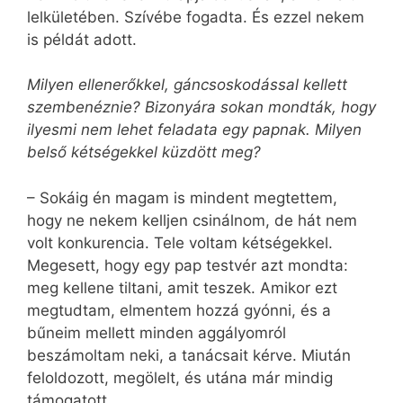
lelkületében. Szívébe fogadta. És ezzel nekem
is példát adott.
Milyen ellenerőkkel, gáncsoskodással kellett
szembenéznie? Bizonyára sokan mondták, hogy
ilyesmi nem lehet feladata egy papnak. Milyen
belső kétségekkel küzdött meg?
– Sokáig én magam is mindent megtettem,
hogy ne nekem kelljen csinálnom, de hát nem
volt konkurencia. Tele voltam kétségekkel.
Megesett, hogy egy pap testvér azt mondta:
meg kellene tiltani, amit teszek. Amikor ezt
megtudtam, elmentem hozzá gyónni, és a
bűneim mellett minden aggályomról
beszámoltam neki, a tanácsait kérve. Miután
feloldozott, megölelt, és utána már mindig
támogatott.