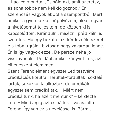
– Lao-ce mondta: „Csináld azt, amit szeretsz,
és soha többé nem kell dolgoznod.” Én
szerencsés vagyok ebből a szempontból. Mert
amikor a gyerekekkel hógolyózom, akkor ugyan
a hivatásomat teljesítem, de közben ki is
kapcsolódom. Kirándulni, misézni, prédikálni is
szeretek. Ha egy békától azt kérdeznék, szeret-
e a tóba ugrálni, biztosan nagy zavarban lenne.
Én is így vagyok ezzel. De persze néha jó
visszavonulni. Például amikor könyvet írok, azt
pihenésként élem meg.
Szent Ferenc elment egyszer Leó testvérrel
prédikációs körútra. Térültek-fordultak, sokfelé
jártak, sokakkal találkoztak, de prédikálni
egyszer sem prédikáltak. – Miért nem
prédikáltunk, ha azért mentünk? – kérdezte
Leó. – Mindvégig azt csináltuk – válaszolta
Ferenc. Így van ez a neveléssel is. Bármit