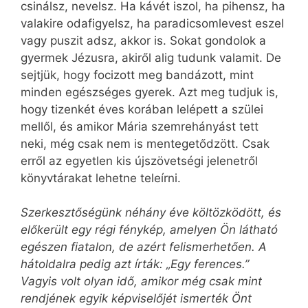
csinálsz, nevelsz. Ha kávét iszol, ha pihensz, ha
valakire odafigyelsz, ha paradicsomlevest eszel
vagy puszit adsz, akkor is. Sokat gondolok a
gyermek Jézusra, akiről alig tudunk valamit. De
sejtjük, hogy focizott meg bandázott, mint
minden egészséges gyerek. Azt meg tudjuk is,
hogy tizenkét éves korában lelépett a szülei
mellől, és amikor Mária szemrehányást tett
neki, még csak nem is mentegetődzött. Csak
erről az egyetlen kis újszövetségi jelenetről
könyvtárakat lehetne tele­írni.
Szerkesztőségünk néhány éve költözködött, és
előkerült egy régi fénykép, amelyen Ön látható
egészen fiatalon, de azért felismerhetően. A
hátoldalra pedig azt írták: „Egy ferences.”
Vagyis volt olyan idő, amikor még csak mint
rendjének egyik képviselőjét ismerték Önt