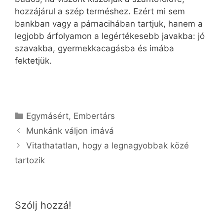
hozzájárul a szép terméshez. Ezért mi sem
bankban vagy a párnacihában tartjuk, hanem a
legjobb árfolyamon a legértékesebb javakba: jó
szavakba, gyermekkacagásba és imába
fektetjük.
Kategória
Egymásért
,
Embertárs
Munkánk váljon imává
Vitathatatlan, hogy a legnagyobbak közé
tartozik
Szólj hozzá!