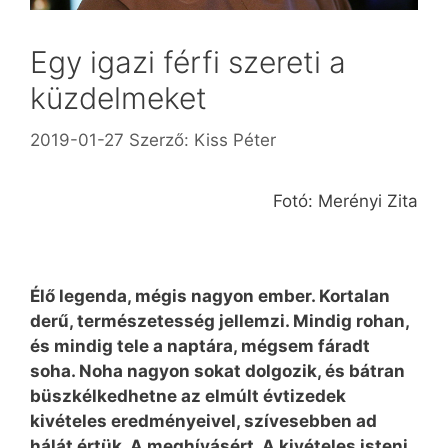
Egy igazi férfi szereti a
küzdelmeket
2019-01-27
Szerző:
Kiss Péter
Fotó: Merényi Zita
Élő legenda, mégis nagyon ember. Kortalan
derű, természetesség jellemzi. Mindig rohan,
és mindig tele a naptára, mégsem fáradt
soha. Noha nagyon sokat dolgozik, és bátran
büszkélkedhetne az elmúlt évtizedek
kivételes eredményeivel, szívesebben ad
hálát értük. A meghívásért. A kivételes isteni