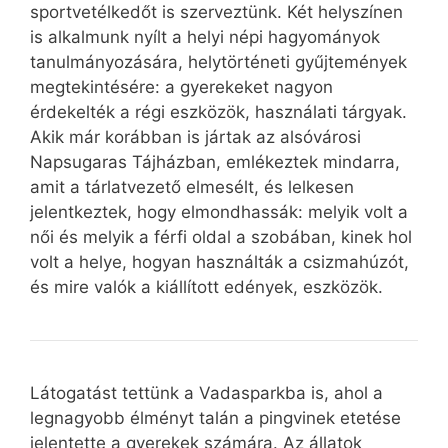
sportvetélkedőt is szerveztünk. Két helyszínen
is alkalmunk nyílt a helyi népi hagyományok
tanulmányozására, helytörténeti gyűjtemények
megtekintésére: a gyerekeket nagyon
érdekelték a régi eszközök, használati tárgyak.
Akik már korábban is jártak az alsóvárosi
Napsugaras Tájházban, emlékeztek mindarra,
amit a tárlatvezető elmesélt, és lelkesen
jelentkeztek, hogy elmondhassák: melyik volt a
női és melyik a férfi oldal a szobában, kinek hol
volt a helye, hogyan használták a csizmahúzót,
és mire valók a kiállított edények, eszközök.
Látogatást tettünk a Vadasparkba is, ahol a
legnagyobb élményt talán a pingvinek etetése
jelentette a gyerekek számára. Az állatok