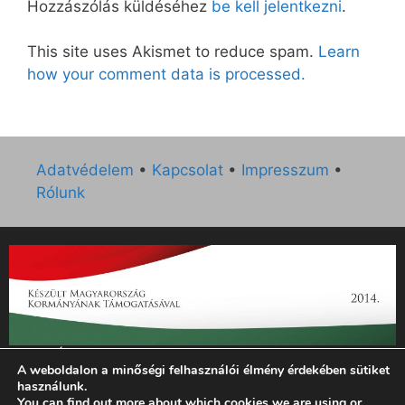
Hozzászólás küldéséhez
be kell jelentkezni
.
This site uses Akismet to reduce spam.
Learn
how your comment data is processed.
Adatvédelem
•
Kapcsolat
•
Impresszum
•
Rólunk
„Az Új Ember katolikus hetilap 2014. évi működésének
A weboldalon a minőségi felhasználói élmény érdekében sütiket
támogatását az EGYH-KCP-14-P-0121 sz. támogatási
használunk.
szerződés keretében 3 000 000 Ft összegben támogatta az
You can find out more about which cookies we are using or