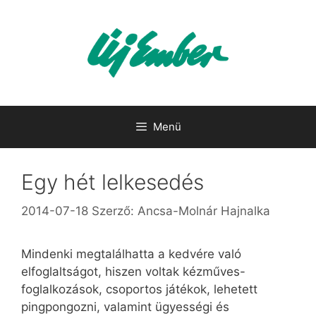
Kilépés
a
tartalomba
Menü
Egy hét lelkesedés
2014-07-18
Szerző:
Ancsa-Molnár Hajnalka
Mindenki megtalálhatta a kedvére való
elfoglaltságot, hiszen voltak kézműves-
foglalkozások, csoportos játékok, lehetett
pingpongozni, valamint ügyességi és