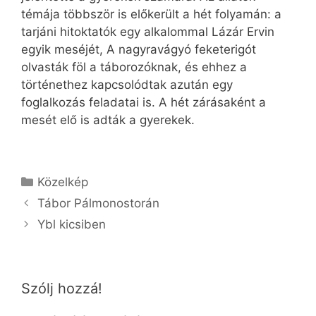
témája többször is előkerült a hét folyamán: a
tarjáni hitoktatók egy alkalommal Lázár Ervin
egyik meséjét, A nagyravágyó feketerigót
olvasták föl a táborozóknak, és ehhez a
történethez kapcsolódtak azután egy
foglalkozás feladatai is. A hét zárásaként a
mesét elő is adták a gyerekek.
Kategória
Közelkép
Tábor Pálmonostorán
Ybl kicsiben
Szólj hozzá!