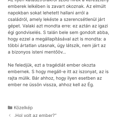
emberek lelkében is zavart okoznak. Az elmúlt
napokban sokat lehetett hallani arról a
családról, amely lekéste a szerencsétlenül járt
gépet. Valaki azt mondta erre: ez aztán az igazi
égi gondviselés. S talán bele sem gondolt abba,
hogy ezzel a megállapításával azt is mondta: a
többi ártatlan utasnak, úgy látszik, nem járt az
a bizonyos isteni mentőöv…
Ne feledjük, ezt a tragédiát ember okozta
embernek. S hogy megáll-e itt az iszonyat, az is
rajta múlik. Bár ahhoz, hogy ilyen esetben az
ember ne üssön vissza, ahhoz kell az Ég.
Kategória
Közelkép
„Hol volt az ember?”