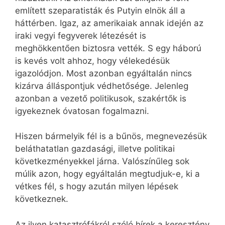
említett szeparatisták és Putyin elnök áll a
háttérben. Igaz, az amerikaiak annak idején az
iraki vegyi fegyverek létezését is
meghökkentően biztosra vették. S egy háború
is kevés volt ahhoz, hogy vélekedésük
igazolódjon. Most azonban egyáltalán nincs
kizárva álláspontjuk védhetősége. Jelenleg
azonban a vezető politikusok, szakértők is
igyekeznek óvatosan fogalmazni.
Hiszen bármelyik fél is a bűnös, megnevezésük
beláthatatlan gazdasági, illetve politikai
következményekkel járna. Valószínűleg sok
múlik azon, hogy egyáltalán megtudjuk-e, ki a
vétkes fél, s hogy azután milyen lépések
következnek.
Az ilyen katasztrófákról szóló hírek a keresztény