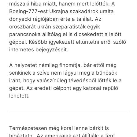
műszaki hiba miatt, hanem mert lelőtték. A
Boeing-777-est Ukrajna szakadárok uralta
donyecki régiójában érte a találat. Az
oroszbarát ukrán szeparatisták egyik
parancsnoka állítólag el is dicsekedett a lelőtt
géppel. Később igyekezett eltüntetni erről szóló
internetes bejegyzéseit.
A helyzetet némileg finomítja, bár ettől még
senkinek a szíve nem lágyul meg a bűnösök
iránt, hogy valószínűleg tévedésből lőtték le a
gépet. Az eredeti célpont egy katonai repülő
lehetett.
Természetesen még korai lenne bárkit is
hibáztatni. Az amerikaiak azt állítják: a fent