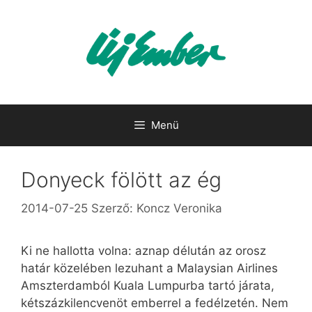
Kilépés
a
tartalomba
Menü
Donyeck fölött az ég
2014-07-25
Szerző:
Koncz Veronika
Ki ne hallotta volna: aznap délután az orosz
határ közelében lezuhant a Malaysian Airlines
Amszterdamból Kuala Lumpurba tartó járata,
kétszázkilencvenöt emberrel a fedélzetén. Nem