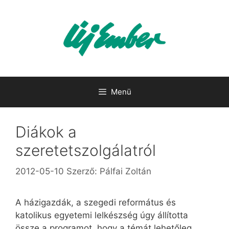
Kilépés
a
tartalomba
Menü
Diákok a
szeretetszolgálatról
2012-05-10
Szerző:
Pálfai Zoltán
A házigazdák, a szegedi református és
katolikus egyetemi lelkészség úgy állította
össze a programot, hogy a témát lehetőleg