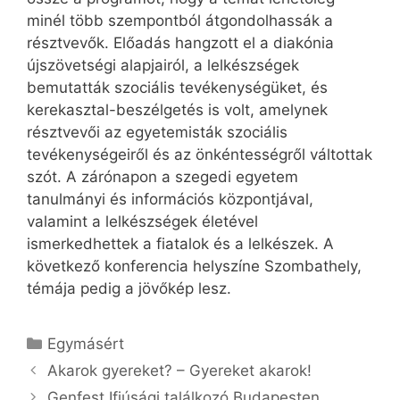
minél több szempontból átgondolhassák a
résztvevők. Előadás hangzott el a diakónia
újszövetségi alapjairól, a lelkészségek
bemutatták szociális tevékenységüket, és
kerekasztal-beszélgetés is volt, amelynek
résztvevői az egyetemisták szociális
tevékenységeiről és az önkéntességről váltottak
szót. A zárónapon a szegedi egyetem
tanulmányi és információs központjával,
valamint a lelkészségek életével
ismerkedhettek a fiatalok és a lelkészek. A
következő konferencia helyszíne Szombathely,
témája pedig a jövőkép lesz.
Kategória
Egymásért
Akarok gyereket? – Gyereket akarok!
Genfest Ifjúsági találkozó Budapesten