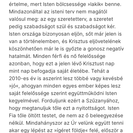
értelme, mert Isten bölcsessége »lakik« benne.
Mindazonáltal az isteni terv nem magától
valósul meg: az egy szeretetterv, a szeretet
pedig szabadságot szül és szabadságot kér.
Isten országa bizonyosan eljön, sőt már jelen is
van a történelemben, és Krisztus eljövetelének
köszönhetően már le is győzte a gonosz negatív
hatalmát. Minden férfi és nő felelőssége
azonban, hogy ezt a jelen lévő Krisztust nap
mint nap befogadja saját életébe. Tehát a
2010-es év is aszerint lesz többé vagy kevésbé
»jó«, ahogyan minden egyes ember képes lesz
saját felelőssége szerint együttműködni Isten
kegyelmével. Forduljunk ezért a Szűzanyához,
hogy megtanuljuk tőle ezt a nyitottságot. Isten
Fia tőle öltött testet, de nem az ő beleegyezése
nélkül. Mindahányszor az Úr velünk együtt tenni
akar egy lépést az »ígéret földje« felé, először a