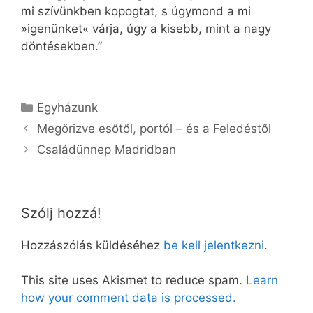
mi szívünkben kopogtat, s úgymond a mi
»igenünket« várja, úgy a kisebb, mint a nagy
döntésekben.”
Kategória
Egyházunk
Megőrizve esőtől, portól – és a Feledéstől
Családünnep Madridban
Szólj hozzá!
Hozzászólás küldéséhez
be kell jelentkezni
.
This site uses Akismet to reduce spam.
Learn
how your comment data is processed.