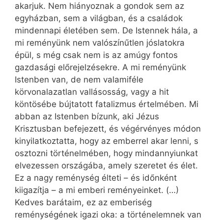
akarjuk. Nem hiányoznak a gondok sem az
egyházban, sem a világban, és a családok
mindennapi életében sem. De Istennek hála, a
mi reményünk nem valószínűtlen jóslatokra
épül, s még csak nem is az amúgy fontos
gazdasági előrejelzésekre. A mi reményünk
Istenben van, de nem valamiféle
körvonalazatlan vallásosság, vagy a hit
köntösébe bújtatott fatalizmus értelmében. Mi
abban az Istenben bízunk, aki Jézus
Krisztusban befejezett, és végérvényes módon
kinyilatkoztatta, hogy az emberrel akar lenni, s
osztozni történelmében, hogy mindannyiunkat
elvezessen országába, amely szeretet és élet.
Ez a nagy reménység élteti – és időnként
kiigazítja – a mi emberi reményeinket. (…)
Kedves barátaim, ez az emberiség
reménységének igazi oka: a történelemnek van