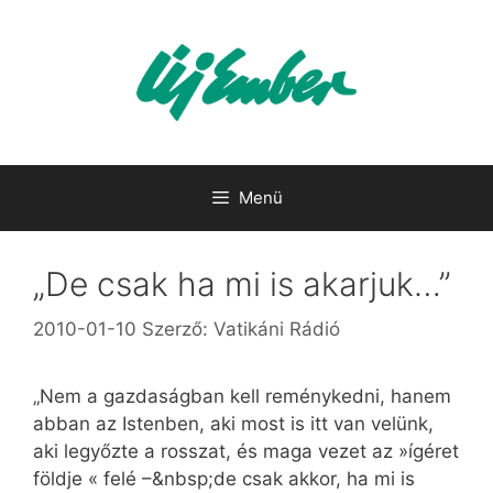
Kilépés
a
tartalomba
Menü
„De csak ha mi is akarjuk…”
2010-01-10
Szerző:
Vatikáni Rádió
„Nem a gazdaságban kell reménykedni, hanem
abban az Istenben, aki most is itt van velünk,
aki legyőzte a rosszat, és maga vezet az »ígéret
földje « felé –&nbsp;de csak akkor, ha mi is