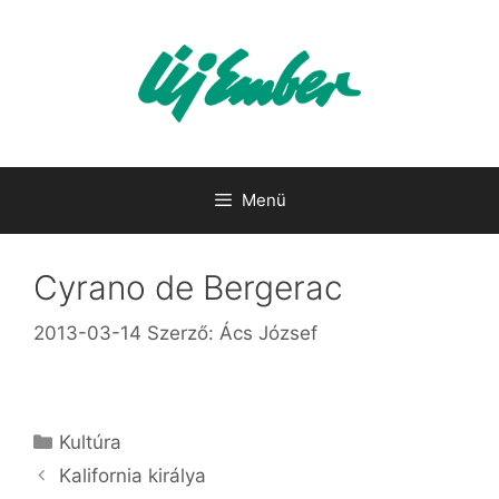
Kilépés
a
tartalomba
Menü
Cyrano de Bergerac
2013-03-14
Szerző:
Ács József
Kategória
Kultúra
Ka­li­for­nia ki­rá­lya