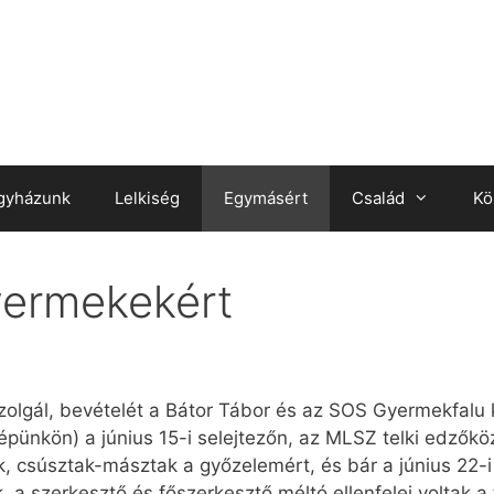
gyházunk
Lelkiség
Egymásért
Család
Kö
yermekekért
olgál, bevételét a Bátor Tábor és az SOS Gyermekfalu ka
(képünkön) a június 15-i selejtezőn, az MLSZ telki edző
ak, csúsztak-másztak a győzelemért, és bár a június 22-
 a szerkesztő és főszerkesztő méltó ellenfelei voltak a