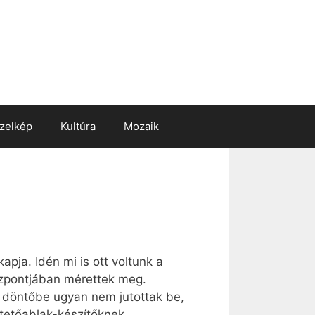
zelkép
Kultúra
Mozaik
pja. Idén mi is ott voltunk a
központjában mérettek meg.
i döntőbe ugyan nem jutottak be,
 tetőablak-készítőknek.