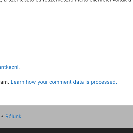
lentkezni
.
spam.
Learn how your comment data is processed.
•
Rólunk