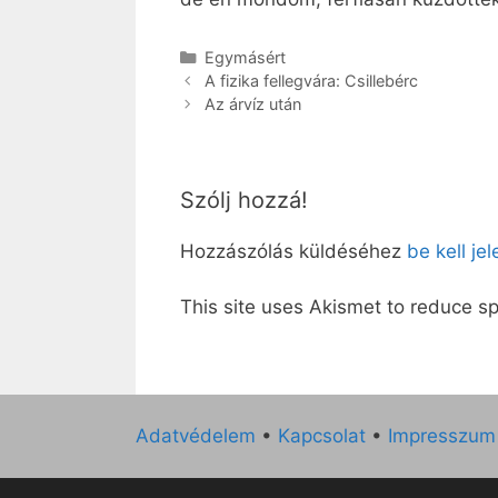
Kategória
Egymásért
A fizika fellegvára: Csillebérc
Az árvíz után
Szólj hozzá!
Hozzászólás küldéséhez
be kell je
This site uses Akismet to reduce 
Adatvédelem
•
Kapcsolat
•
Impresszum