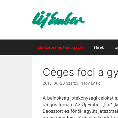
Kilépés
a
tartalomba
Előfizetés és támogatás
Hírek
E
Céges foci a g
2013-06-23
Szerző:
Nagy Enikő
A bajnokság jótékonysági célokat sz
rangos tornán. Az Új Ember „fiai” 
Beosztott és főnök együtt játszott
de én mondom, férfiasan küzdöttek,