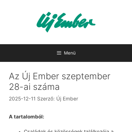
Kilépés
a
tartalomba
Menü
Az Új Ember szeptember
28-ai száma
2025-12-11
Szerző:
Új Ember
A tartalomból:
Családok és közösségek találkozója a