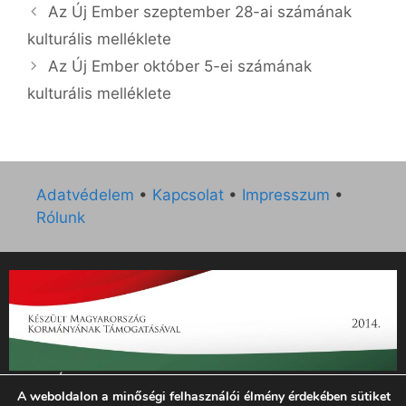
Az Új Ember szeptember 28-ai számának
kulturális melléklete
Az Új Ember október 5-ei számának
kulturális melléklete
Adatvédelem
•
Kapcsolat
•
Impresszum
•
Rólunk
„Az Új Ember katolikus hetilap 2014. évi működésének
A weboldalon a minőségi felhasználói élmény érdekében sütiket
támogatását az EGYH-KCP-14-P-0121 sz. támogatási