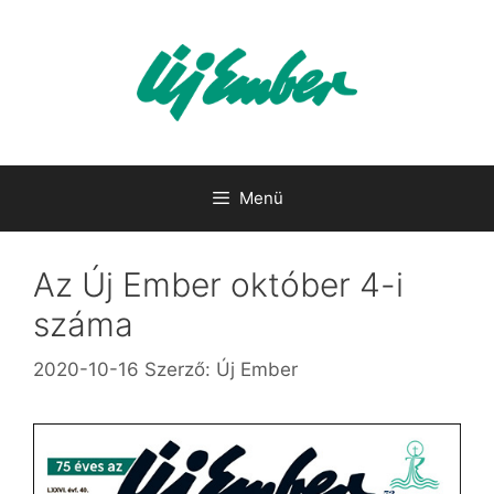
Kilépés
a
tartalomba
Menü
Az Új Ember október 4-i
száma
2020-10-16
Szerző:
Új Ember