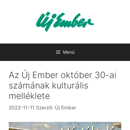
Kilépés
a
tartalomba
Menü
Az Új Ember október 30-ai
számának kulturális
melléklete
2022-11-11
Szerző:
Új Ember