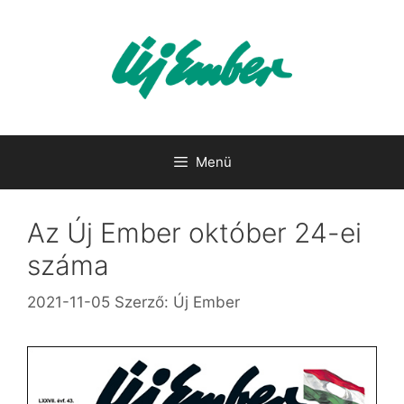
Kilépés
a
tartalomba
Menü
Az Új Ember október 24-ei
száma
2021-11-05
Szerző:
Új Ember