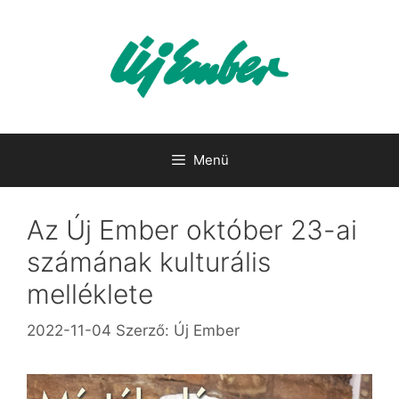
Kilépés
a
tartalomba
Menü
Az Új Ember október 23-ai
számának kulturális
melléklete
2022-11-04
Szerző:
Új Ember