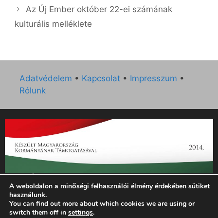
Az Új Ember október 22-ei számának
kulturális melléklete
Adatvédelem
•
Kapcsolat
•
Impresszum
•
Rólunk
„Az Új Ember katolikus hetilap 2014. évi működésének
A weboldalon a minőségi felhasználói élmény érdekében sütiket
támogatását az EGYH-KCP-14-P-0121 sz. támogatási
használunk.
szerződés keretében 3 000 000 Ft összegben támogatta az
You can find out more about which cookies we are using or
Emberi Erőforrások Minisztériuma.”
switch them off in
settings
.