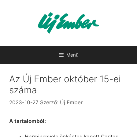
Kilépés
a
tartalomba
Menü
Az Új Ember október 15-ei
száma
2023-10-27
Szerző:
Új Ember
A tartalomból:
Harmincnyolc önkéntes kapott Caritas