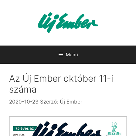
Kilépés
a
tartalomba
Menü
Az Új Ember október 11-i
száma
2020-10-23
Szerző:
Új Ember