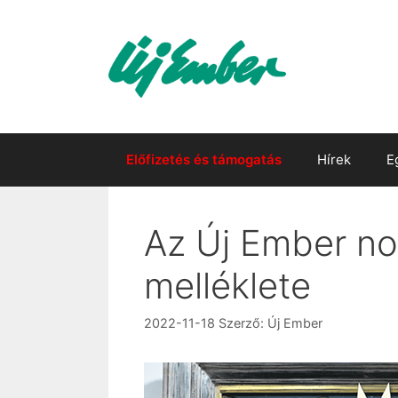
Kilépés
a
tartalomba
Előfizetés és támogatás
Hírek
E
Az Új Ember no
melléklete
2022-11-18
Szerző:
Új Ember