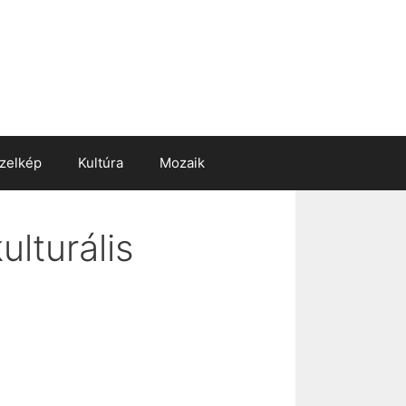
zelkép
Kultúra
Mozaik
lturális