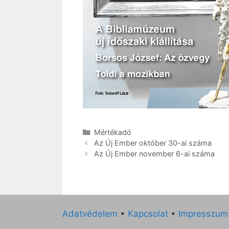
Kategória
Mértékadó
Az Új Ember október 30-ai száma
Az Új Ember november 6-ai száma
Adatvédelem
•
Kapcsolat
•
Impresszum