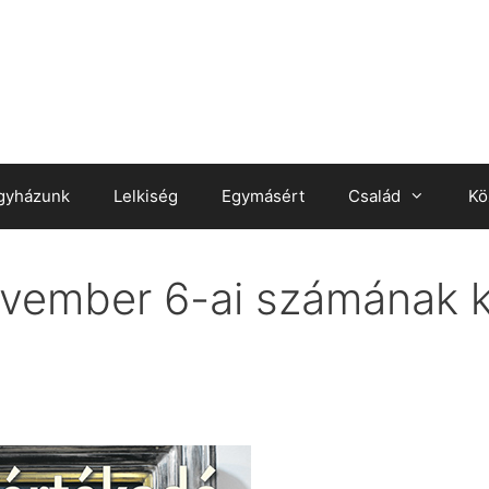
gyházunk
Lelkiség
Egymásért
Család
Kö
vember 6-ai számának ku