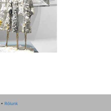
•
Rólunk