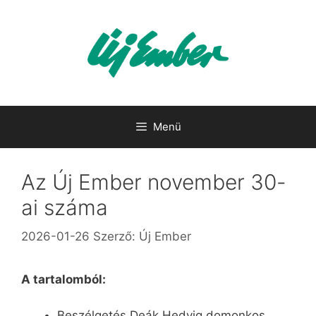
Kilépés
a
tartalomba
Menü
Az Új Ember november 30-
ai száma
2026-01-26
Szerző:
Új Ember
A tartalomból:
Beszélgetés Deák Hedvig domonkos