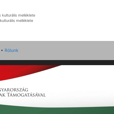
ulturális melléklete
lturális melléklete
•
Rólunk