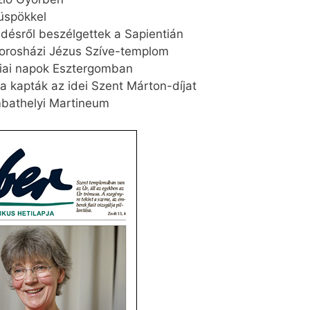
üspökkel
désről beszélgettek a Sapientián
 orosházi Jézus Szíve-templom
giai napok Esztergomban
 kapták az idei Szent Márton-díjat
mbathelyi Martineum