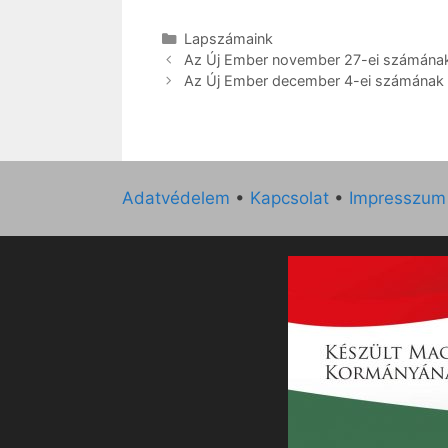
Kategória
Lapszámaink
Az Új Ember november 27-ei számának k
Az Új Ember december 4-ei számának ku
Adatvédelem
•
Kapcsolat
•
Impresszum