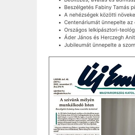
Beszélgetés Fabiny Tamás p
A nehézségek közötti növeke
Centenáriumát ünnepelte az
Országos lelkipásztori-teoló
Áder János és Herczegh Anita
Jubileumát ünnepelte a szo