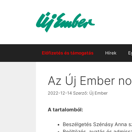
Kilépés
a
tartalomba
Előfizetés és támogatás
Hírek
E
Az Új Ember n
2022-12-14
Szerző:
Új Ember
A tartalomból:
Beszélgetés Szénásy Anna szo
Beöltözés, avatás és admiss