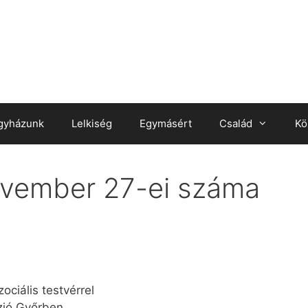
gyházunk
Lelkiség
Egymásért
Család
Kö
ovember 27-ei száma
ciális testvérrel
zió Győrben