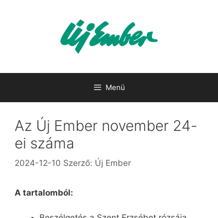
Kilépés
a
tartalomba
Menü
Az Új Ember november 24-
ei száma
2024-12-10
Szerző:
Új Ember
A tartalomból:
Beszélgetés a Szent Erzsébet rózsája