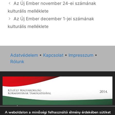
Az Új Ember november 24-ei számának
kulturális melléklete
Az Új Ember december 1-jei számának
kulturális melléklete
Adatvédelem
•
Kapcsolat
•
Impresszum
•
Rólunk
„Az Új Ember katolikus hetilap 2014. évi működésének
A weboldalon a minőségi felhasználói élmény érdekében sütiket
támogatását az EGYH-KCP-14-P-0121 sz. támogatási