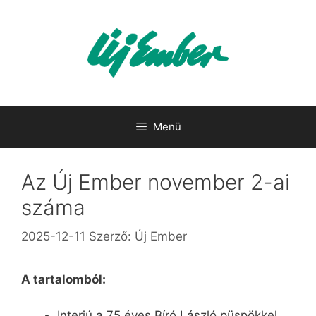
Kilépés
a
tartalomba
Menü
Az Új Ember november 2-ai
száma
2025-12-11
Szerző:
Új Ember
A tartalomból:
Interjú a 75 éves Bíró László püspökkel