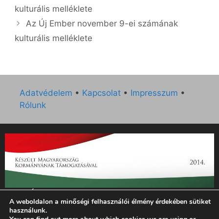
kulturális melléklete
Az Új Ember november 9-ei számának
kulturális melléklete
Adatvédelem
•
Kapcsolat
•
Impresszum
•
Rólunk
„Az Új Ember katolikus hetilap 2014. évi működésének
A weboldalon a minőségi felhasználói élmény érdekében sütiket
támogatását az EGYH-KCP-14-P-0121 sz. támogatási
használunk.
szerződés keretében 3 000 000 Ft összegben támogatta az