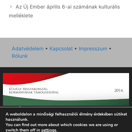
Az Új Ember április 6-ai számának kulturális
melléklete
Adatvédelem
•
Kapcsolat
•
Impresszum
•
Rólunk
„Az Új Ember katolikus hetilap 2014. évi működésének
A weboldalon a minőségi felhasználói élmény érdekében sütiket
támogatását az EGYH-KCP-14-P-0121 sz. támogatási
használunk.
szerződés keretében 3 000 000 Ft összegben támogatta az
You can find out more about which cookies we are using or
Emberi Erőforrások Minisztériuma.”
switch them off in
settings
.