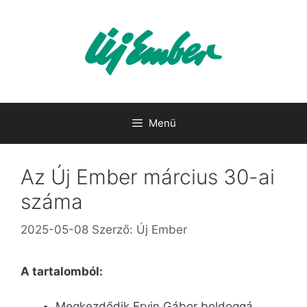
Kilépés
a
tartalomba
Menü
Az Új Ember március 30-ai
száma
2025-05-08
Szerző:
Új Ember
A tartalomból:
Megkezdődik Ervin Gábor boldoggá