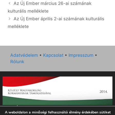
Az Új Ember március 26-ai számának
kulturális melléklete
Az Új Ember április 2-ai számának kulturális
melléklete
Adatvédelem
•
Kapcsolat
•
Impresszum
•
Rólunk
„Az Új Ember katolikus hetilap 2014. évi működésének
A weboldalon a minőségi felhasználói élmény érdekében sütiket
támogatását az EGYH-KCP-14-P-0121 sz. támogatási