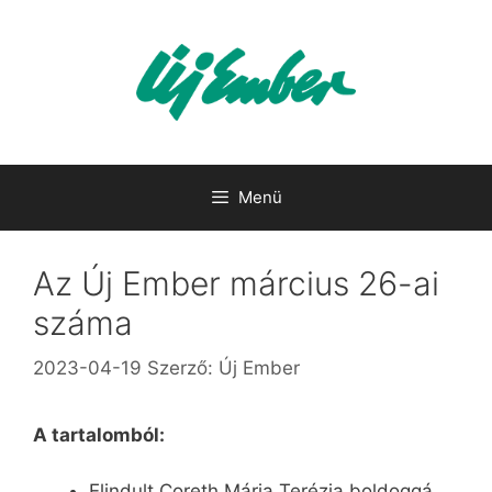
Kilépés
a
tartalomba
Menü
Az Új Ember március 26-ai
száma
2023-04-19
Szerző:
Új Ember
A tartalomból:
Elindult Coreth Mária Terézia boldoggá