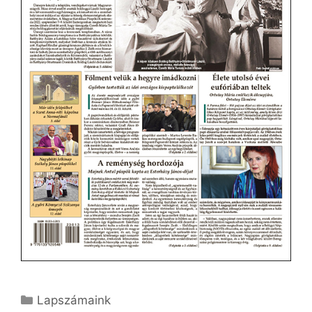
Kategória
Lapszámaink