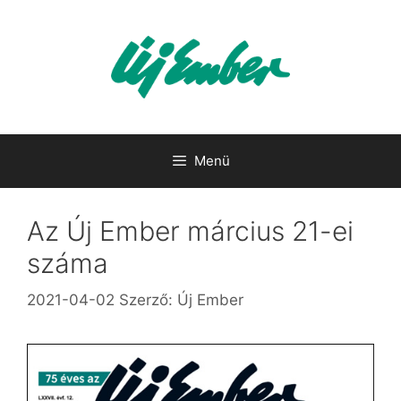
Kilépés
a
tartalomba
Menü
Az Új Ember március 21-ei
száma
2021-04-02
Szerző:
Új Ember