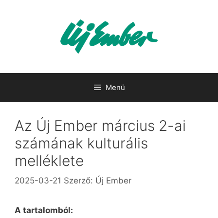
Kilépés
a
tartalomba
Menü
Az Új Ember március 2-ai
számának kulturális
melléklete
2025-03-21
Szerző:
Új Ember
A tartalomból: