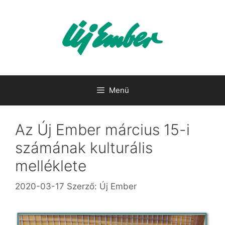
Kilépés
a
tartalomba
Menü
Az Új Ember március 15-i
számának kulturális
melléklete
2020-03-17
Szerző:
Új Ember