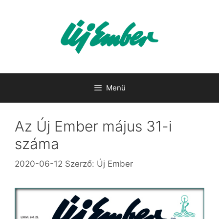
Kilépés
a
tartalomba
Menü
Az Új Ember május 31-i
száma
2020-06-12
Szerző:
Új Ember