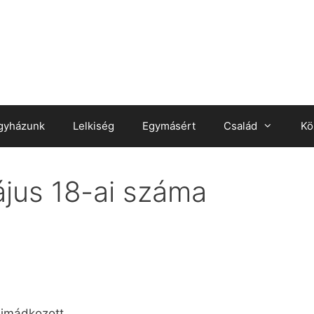
gyházunk
Lelkiség
Egymásért
Család
Kö
jus 18-ai száma
l imádkozott