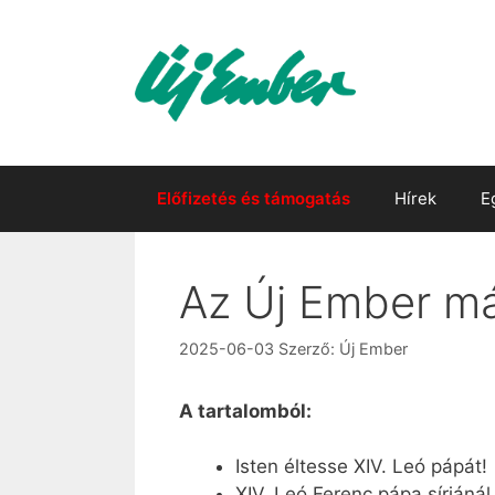
Kilépés
a
tartalomba
Előfizetés és támogatás
Hírek
E
Az Új Ember má
2025-06-03
Szerző:
Új Ember
A tartalomból:
Isten éltesse XIV. Leó pápát!
XIV. Leó Ferenc pápa sírjáná