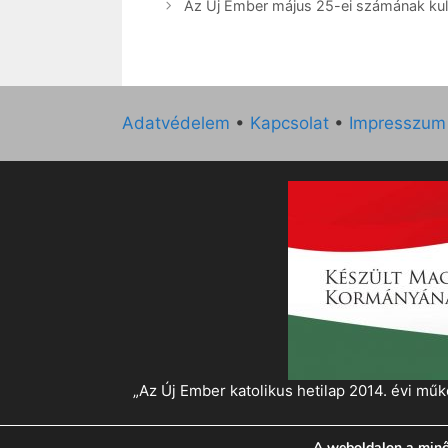
Az Új Ember május 25-ei számának kultu
Adatvédelem
•
Kapcsolat
•
Impresszum
„Az Új Ember katolikus hetilap 2014. évi 
A weboldalon a minő