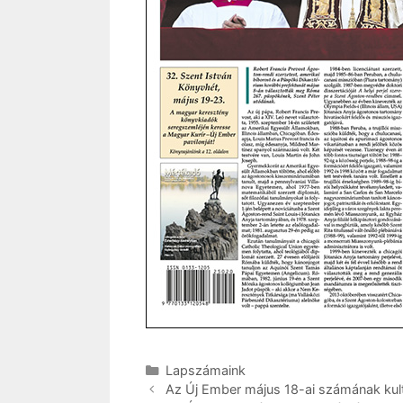
Kategória
Lapszámaink
Az Új Ember május 18-ai számának kultu