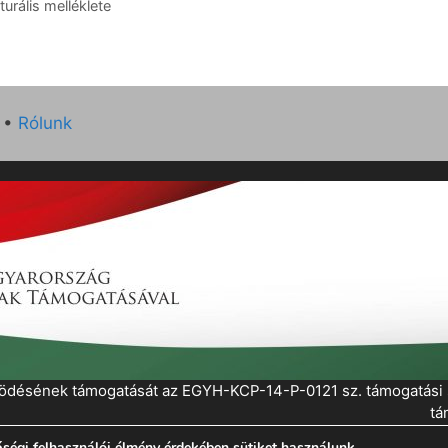
rális melléklete
•
Rólunk
működésének támogatását az EGYH-KCP-14-P-0121 sz. támogatás
tá
ségi felhasználói élmény érdekében sütiket használunk.