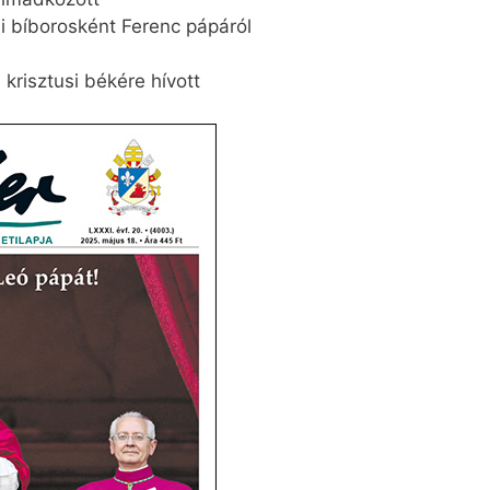
i bíborosként Ferenc pápáról
 krisztusi békére hívott