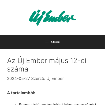
Kilépés
a
tartalomba
Menü
Az Új Ember május 12-ei
száma
2024-05-27
Szerző:
Új Ember
A tartalomból:
Engesztelő zarándoklat Magyarországért