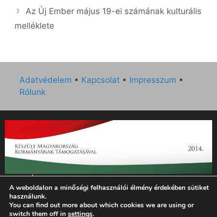
Az Új Ember május 19-ei számának kulturális
melléklete
Adatvédelem
•
Kapcsolat
•
Impresszum
•
Rólunk
„Az Új Ember katolikus hetilap 2014. évi működésének
A weboldalon a minőségi felhasználói élmény érdekében sütiket
támogatását az EGYH-KCP-14-P-0121 sz. támogatási
használunk.
szerződés keretében 3 000 000 Ft összegben támogatta az
You can find out more about which cookies we are using or
Emberi Erőforrások Minisztériuma.”
switch them off in
settings
.