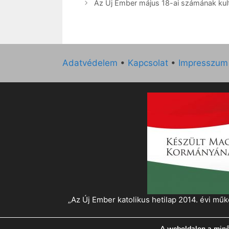
Az Új Ember május 18-ai számának kultu
Adatvédelem
•
Kapcsolat
•
Impresszum
„Az Új Ember katolikus hetilap 2014. évi 
A weboldalon a minő