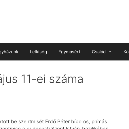
gyházunk
Lelkiség
Egymásért
Család
Kö
jus 11-ei száma
tt be szentmisét Erdő Péter bíboros, prímás
zentmise a budapesti Szent István-bazilikában