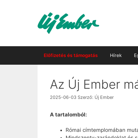
Kilépés
a
tartalomba
Előfizetés és támogatás
Hírek
E
Az Új Ember má
2025-06-03
Szerző:
Új Ember
A tartalomból:
Római címtemplomában mutato
Mindszenty-zarándoklat és s