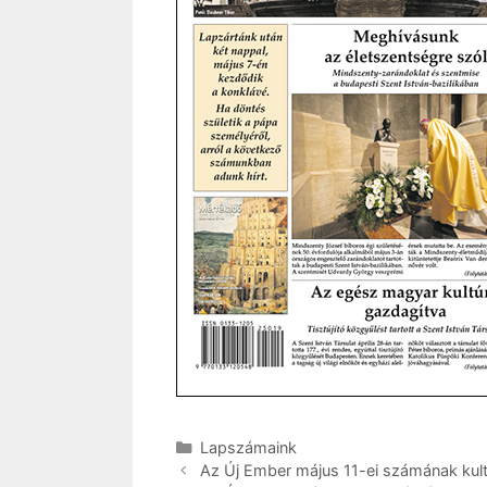
Kategória
Lapszámaink
Az Új Ember május 11-ei számának kultu