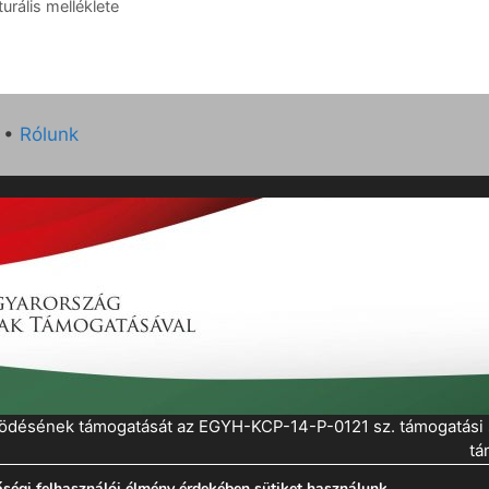
rális melléklete
•
Rólunk
működésének támogatását az EGYH-KCP-14-P-0121 sz. támogatás
tá
ségi felhasználói élmény érdekében sütiket használunk.