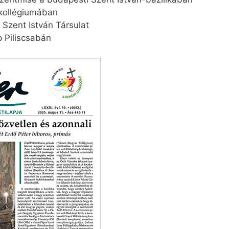
kollégiumában
a Szent István Társulat
p Piliscsabán