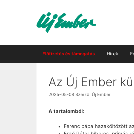
Kilépés
a
tartalomba
Előfizetés és támogatás
Hírek
E
Az Új Ember kü
2025-05-08
Szerző:
Új Ember
A tartalomból:
Ferenc pápa hazaköltözött a
Erdő Péter bíboros, prímás r