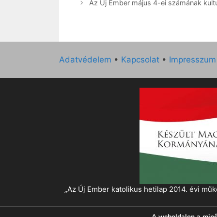
Az Új Ember május 4-ei számának kultur
Adatvédelem
•
Kapcsolat
•
Impresszum
„Az Új Ember katolikus hetilap 2014. évi 
A weboldalon a minő