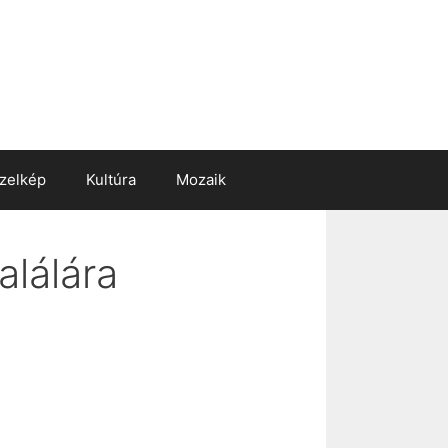
zelkép
Kultúra
Mozaik
lálára