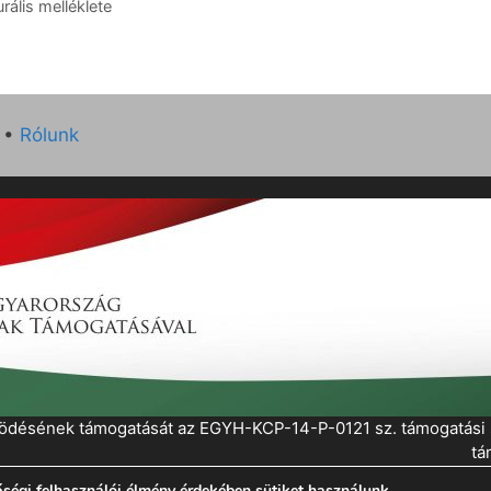
ális melléklete
•
Rólunk
működésének támogatását az EGYH-KCP-14-P-0121 sz. támogatás
tá
ségi felhasználói élmény érdekében sütiket használunk.