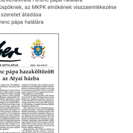
üspöknek, az MKPK elnökének visszaemlékezése
a szeretet átadása
enc pápa halálára