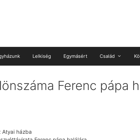
gyházunk
Lelkiség
Egymásért
Család
Kö
lönszáma Ferenc pápa ha
z Atyai házba
észvéttávirata Ferenc pápa halálára