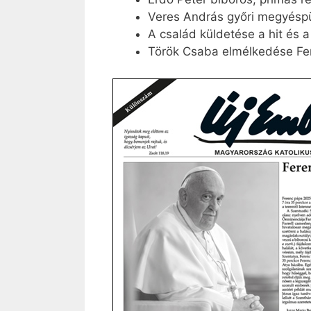
Veres András győri megyésp
A család küldetése a hit és 
Török Csaba elmélkedése Fer