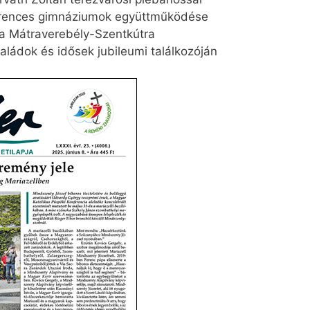
 ferences gimnáziumok együttműködése
ta Mátraverebély-Szentkútra
aládok és idősek jubileumi találkozóján