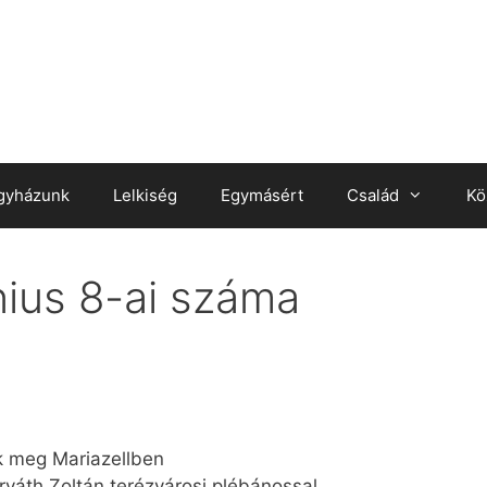
gyházunk
Lelkiség
Egymásért
Család
Kö
nius 8-ai száma
k meg Mariazellben
rváth Zoltán terézvárosi plébánossal