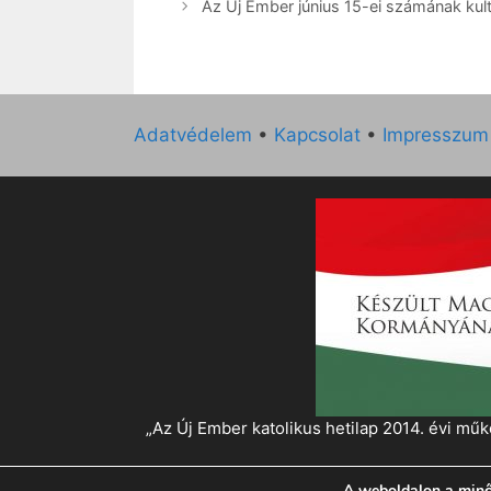
Az Új Ember június 15-ei számának kultu
Adatvédelem
•
Kapcsolat
•
Impresszum
„Az Új Ember katolikus hetilap 2014. évi 
A weboldalon a minő