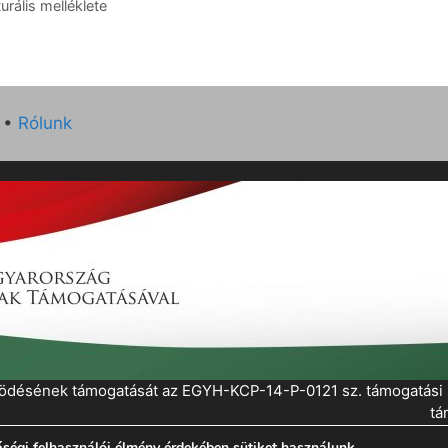
rális melléklete
•
Rólunk
működésének támogatását az EGYH-KCP-14-P-0121 sz. támogatás
tá
ségi felhasználói élmény érdekében sütiket használunk.