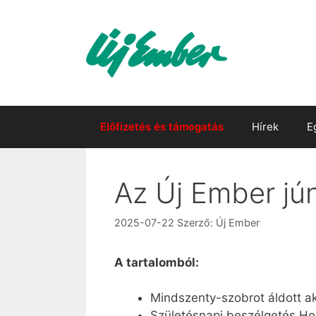
Kilépés
a
tartalomba
Előfizetés és támogatás
Hírek
E
Az Új Ember jú
2025-07-22
Szerző:
Új Ember
A tartalomból:
Mindszenty-szobrot áldott a
Születésnapi beszélgetés Ho