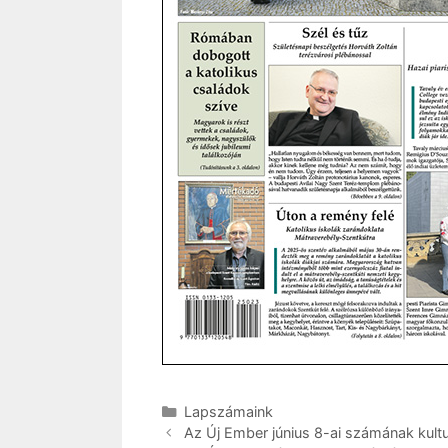
Kategória
Lapszámaink
Az Új Ember június 8-ai számának kultur