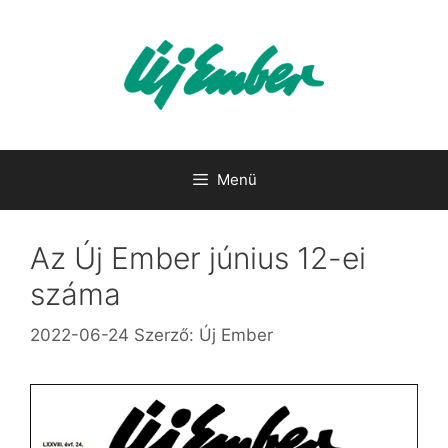
Kilépés
a
tartalomba
Menü
Az Új Ember június 12-ei
száma
2022-06-24
Szerző:
Új Ember