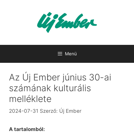
Kilépés
a
tartalomba
Menü
Az Új Ember június 30-ai
számának kulturális
melléklete
2024-07-31
Szerző:
Új Ember
A tartalomból: