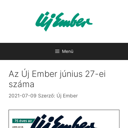
Kilépés
a
tartalomba
Menü
Az Új Ember június 27-ei
száma
2021-07-09
Szerző:
Új Ember