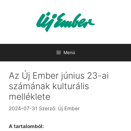
Kilépés
a
tartalomba
Menü
Az Új Ember június 23-ai
számának kulturális
melléklete
2024-07-31
Szerző:
Új Ember
A tartalomból: