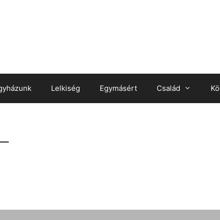
gyházunk
Lelkiség
Egymásért
Család
Kö
_