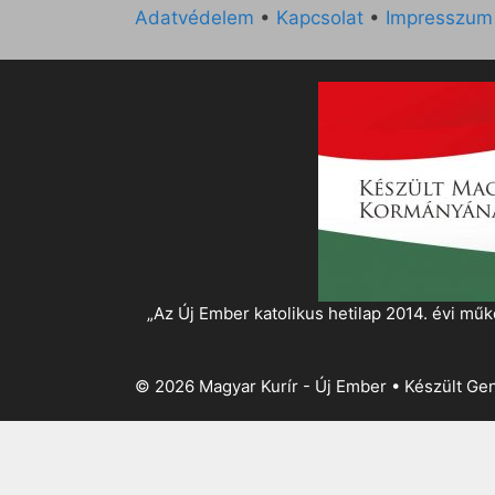
Adatvédelem
•
Kapcsolat
•
Impresszum
„Az Új Ember katolikus hetilap 2014. évi 
© 2026 Magyar Kurír - Új Ember
• Készült
Gen