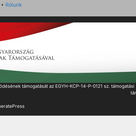
•
Rólunk
működésének támogatását az EGYH-KCP-14-P-0121 sz. támogatás
tá
eratePress