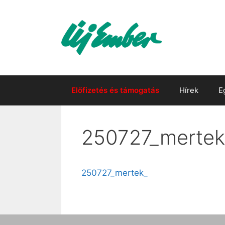
Kilépés
a
tartalomba
Előfizetés és támogatás
Hírek
E
250727_mertek
250727_mertek_