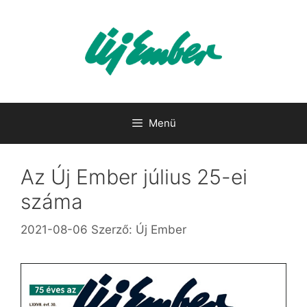
Kilépés
a
tartalomba
Menü
Az Új Ember július 25-ei
száma
2021-08-06
Szerző:
Új Ember