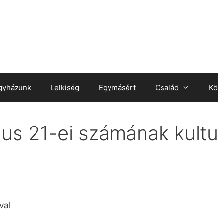
gyházunk
Lelkiség
Egymásért
Család
Kö
ius 21-ei számának kultur
val