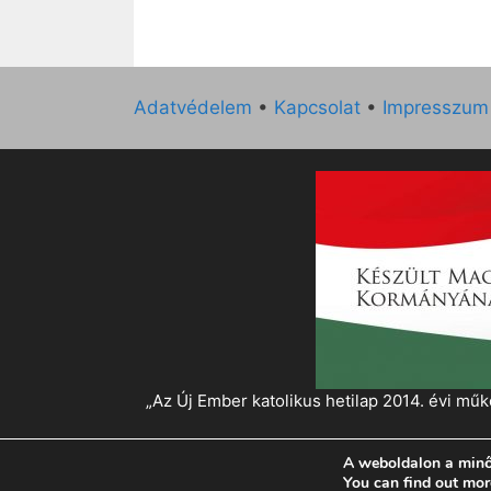
Adatvédelem
•
Kapcsolat
•
Impresszum
„Az Új Ember katolikus hetilap 2014. évi 
A weboldalon a minő
© 2026 Magyar Kurír - Új Ember
• Készült
Gen
You can find out mor