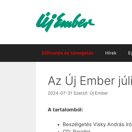
Kilépés
a
tartalomba
Előfizetés és támogatás
Hírek
E
Az Új Ember júl
2024-07-31
Szerző:
Új Ember
A tartalomból:
Beszélgetés Visky András író
CD: Parallel