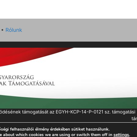
•
Rólunk
működésének támogatását az EGYH-KCP-14-P-0121 sz. támogatás
tá
ségi felhasználói élmény érdekében sütiket használunk.
eratePress
e about which cookies we are using or switch them off in
settings
.