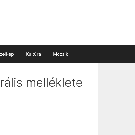
zelkép
Kultúra
Mozaik
ális melléklete