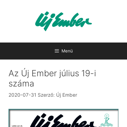
Kilépés
a
tartalomba
Menü
Az Új Ember július 19-i
száma
2020-07-31
Szerző:
Új Ember