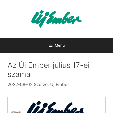
Kilépés
a
tartalomba
Menü
Az Új Ember július 17-ei
száma
2022-08-02
Szerző:
Új Ember