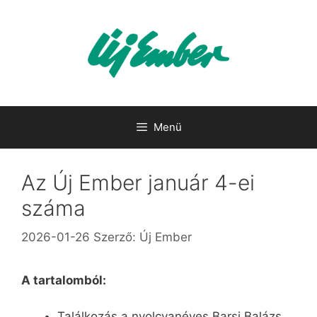
Kilépés
a
tartalomba
Menü
Az Új Ember január 4-ei
száma
2026-01-26
Szerző:
Új Ember
A tartalomból:
Találkozás a nyolcvanéves Barsi Balázs