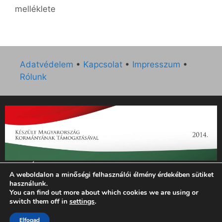
melléklete
Adatvédelem
•
Kapcsolat
•
Impresszum
•
Rólunk
„Az Új Ember katolikus hetilap 2014. évi működésének
A weboldalon a minőségi felhasználói élmény érdekében sütiket
támogatását az EGYH-KCP-14-P-0121 sz. támogatási
használunk.
szerződés keretében 3 000 000 Ft összegben támogatta az
You can find out more about which cookies we are using or
Emberi Erőforrások Minisztériuma.”
switch them off in
settings
.
© 2026 Magyar Kurír - Új Ember
• Készült
GeneratePress
Elfogad