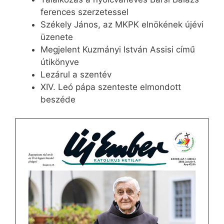
ferences szerzetessel
Székely János, az MKPK elnökének újévi
üzenete
Megjelent Kuzmányi István Assisi című
útikönyve
Lezárul a szentév
XIV. Leó pápa szenteste elmondott
beszéde