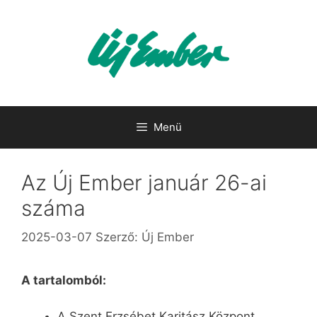
Kilépés
a
tartalomba
Menü
Az Új Ember január 26-ai
száma
2025-03-07
Szerző:
Új Ember
A tartalomból:
A Szent Erzsébet Karitász Központ