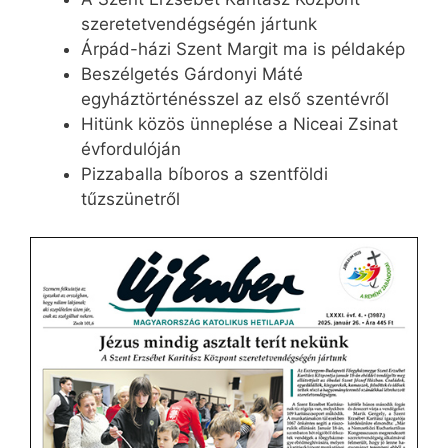
szeretetvendégségén jártunk
Árpád-házi Szent Margit ma is példakép
Beszélgetés Gárdonyi Máté
egyháztörténésszel az első szentévről
Hitünk közös ünneplése a Niceai Zsinat
évfordulóján
Pizzaballa bíboros a szentföldi
tűzszünetről