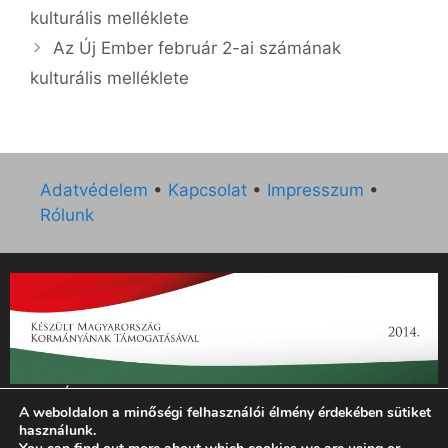
kulturális melléklete
Az Új Ember február 2-ai számának
kulturális melléklete
Adatvédelem
•
Kapcsolat
•
Impresszum
•
Rólunk
„Az Új Ember katolikus hetilap 2014. évi működésének
A weboldalon a minőségi felhasználói élmény érdekében sütiket
támogatását az EGYH-KCP-14-P-0121 sz. támogatási
használunk.
szerződés keretében 3 000 000 Ft összegben támogatta az