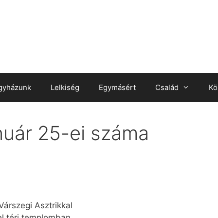
gyházunk
Lelkiség
Egymásért
Család
Kö
nuár 25-ei száma
árszegi Asztrikkal
el téri templomban