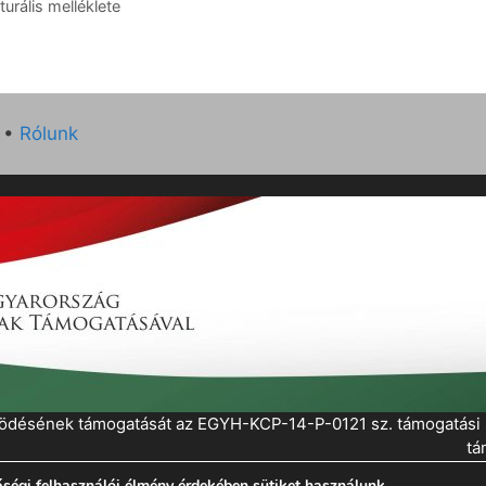
urális melléklete
•
Rólunk
működésének támogatását az EGYH-KCP-14-P-0121 sz. támogatás
tá
ségi felhasználói élmény érdekében sütiket használunk.