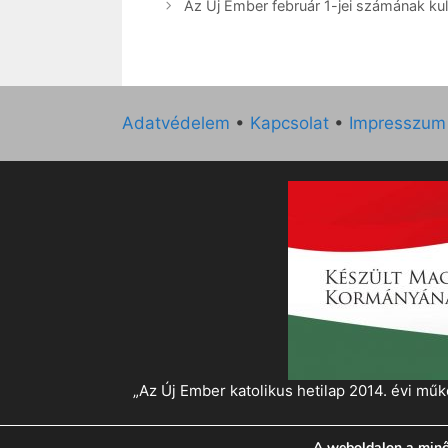
Az Új Ember február 1-jei számának kult
Adatvédelem
•
Kapcsolat
•
Impresszum
„Az Új Ember katolikus hetilap 2014. évi 
A weboldalon a minő