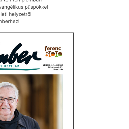
angélikus püspökkel
eti helyzetről
emberhez!