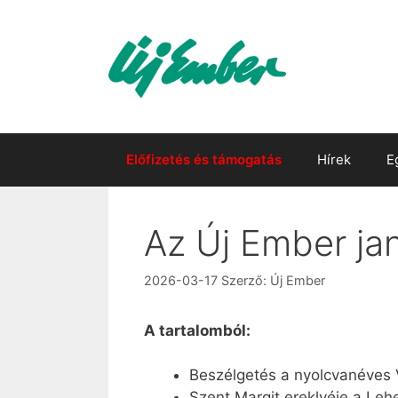
Kilépés
a
tartalomba
Előfizetés és támogatás
Hírek
E
Az Új Ember ja
2026-03-17
Szerző:
Új Ember
A tartalomból:
Beszélgetés a nyolcvanéves V
Szent Margit ereklyéje a Leh