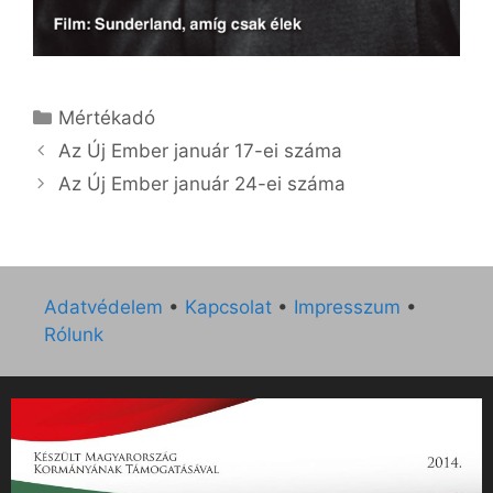
Kategória
Mértékadó
Az Új Ember január 17-ei száma
Az Új Ember január 24-ei száma
Adatvédelem
•
Kapcsolat
•
Impresszum
•
Rólunk