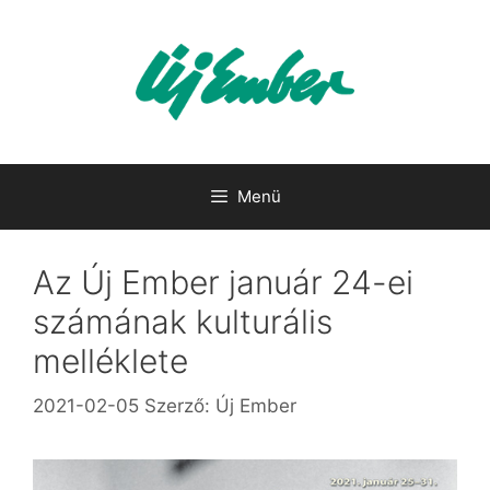
Kilépés
a
tartalomba
Menü
Az Új Ember január 24-ei
számának kulturális
melléklete
2021-02-05
Szerző:
Új Ember