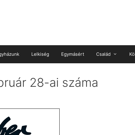
gyházunk
Lelkiség
Egymásért
Család
Kö
bruár 28-ai száma