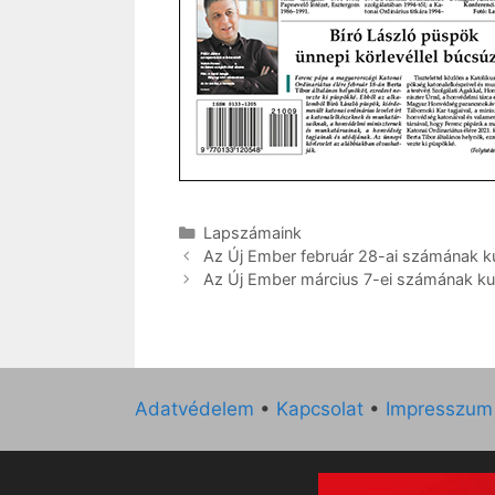
Kategória
Lapszámaink
Az Új Ember február 28-ai számának kul
Az Új Ember március 7-ei számának kult
Adatvédelem
•
Kapcsolat
•
Impresszum