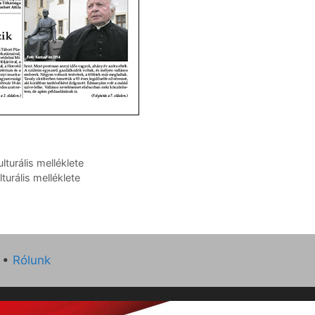
turális melléklete
urális melléklete
•
Rólunk