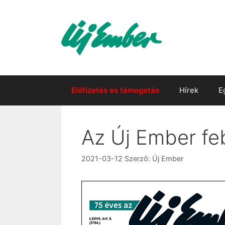
Kilépés
a
tartalomba
Előfizetés és támogatás
Hírek
E
Az Új Ember fe
2021-03-12
Szerző:
Új Ember