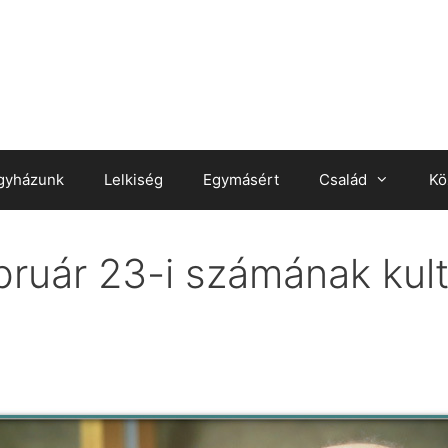
gyházunk
Lelkiség
Egymásért
Család
Kö
ruár 23-i számának kult