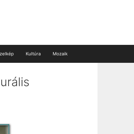
zelkép
Kultúra
Mozaik
urális