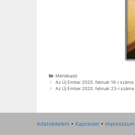
Kategória
Mértékadó
Az Új Ember 2020. február 16-i száma
Az Új Ember 2020. február 23-i száma
Adatvédelem
•
Kapcsolat
•
Impresszum