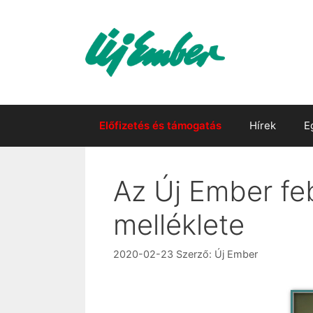
Kilépés
a
tartalomba
Előfizetés és támogatás
Hírek
E
Az Új Ember feb
melléklete
2020-02-23
Szerző:
Új Ember