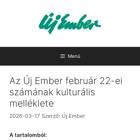
Kilépés
a
tartalomba
Menü
Az Új Ember február 22-ei
számának kulturális
melléklete
2026-03-17
Szerző:
Új Ember
A tartalomból: