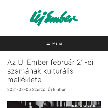
Kilépés
a
tartalomba
Menü
Az Új Ember február 21-ei
számának kulturális
melléklete
2021-03-05
Szerző:
Új Ember