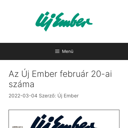
Kilépés
a
tartalomba
Menü
Az Új Ember február 20-ai
száma
2022-03-04
Szerző:
Új Ember