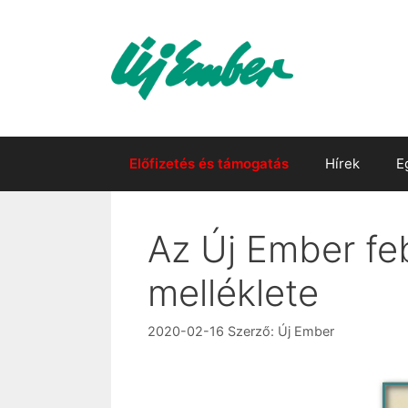
Kilépés
a
tartalomba
Előfizetés és támogatás
Hírek
E
Az Új Ember feb
melléklete
2020-02-16
Szerző:
Új Ember