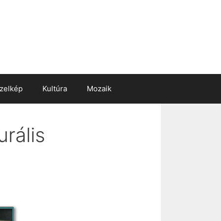
zelkép
Kultúra
Mozaik
rális