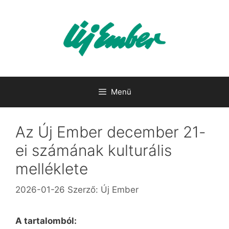
Kilépés
a
tartalomba
Menü
Az Új Ember december 21-
ei számának kulturális
melléklete
2026-01-26
Szerző:
Új Ember
A tartalomból: